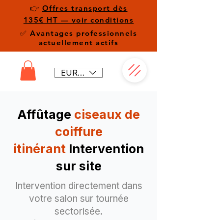
👉
Offres transport dès
135€ HT — voir conditions
✅ Avantages professionnels
actuellement actifs
EUR (€)
Affûtage
ciseaux de
coiffure
itinérant
Intervention
sur site
Intervention directement dans
votre salon sur tournée
sectorisée.