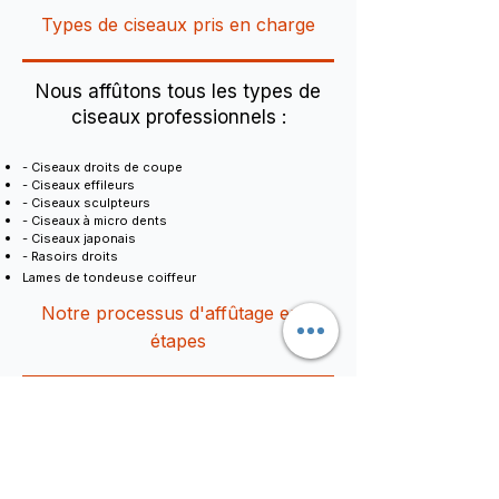
Types de ciseaux pris en charge
Nous affûtons tous les types de
ciseaux professionnels :
- Ciseaux droits de coupe
- Ciseaux effileurs
- Ciseaux sculpteurs
- Ciseaux à micro dents
- Ciseaux japonais
- Rasoirs droits
Lames de tondeuse coiffeur
Notre processus d'affûtage en 5
étapes
Identification et évaluation des défauts et signes
d'usure
Démontage des lames et nettoyage minutieux de
l'axe
Remodelage précis des lames pour restaurer la