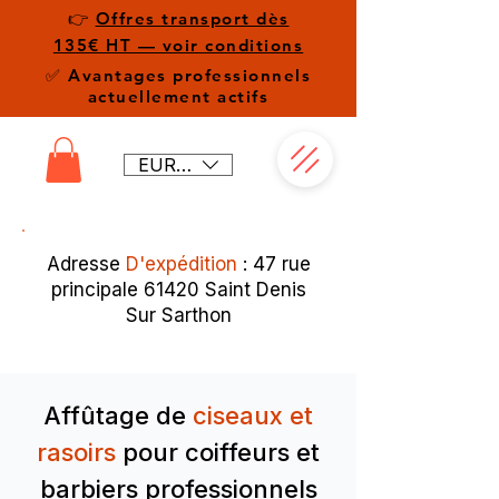
👉
Offres transport dès
135€ HT — voir conditions
✅ Avantages professionnels
actuellement actifs
EUR (€)
Adresse
D'expédition
: 47 rue
principale 61420 Saint Denis
Sur Sarthon
Affûtage de
ciseaux et
rasoirs
pour coiffeurs et
barbiers professionnels