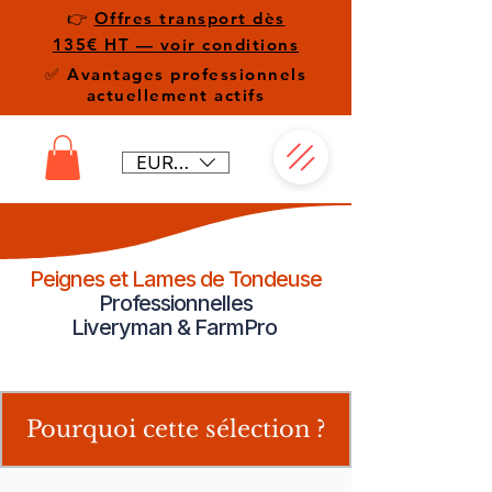
👉
Offres transport dès
135€ HT — voir conditions
✅ Avantages professionnels
actuellement actifs
EUR (€)
Peignes et Lames de Tondeuse
Professionnelles
Liveryman & FarmPro
Pourquoi cette sélection ?